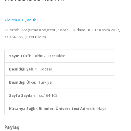
Yıldırım A. C.
,
Anuk T.
9.Cerrahi Araştırma Kongresi , Kocaeli, Türkiye, 10 - 12 Kasım 2017,
ss.164-165, (Özet Bildiri)
Yayın Türü:
Bildiri / Özet Bildiri
Basıldığı Şehir:
Kocaeli
Basıldığı Ülke:
Türkiye
Sayfa Sayıları:
ss.164-165
Kütahya Sağlık Bilimleri Üniversitesi Adresli:
Hayır
Paylaş