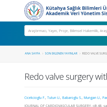
Kütahya Sağlık Bilimleri Ü
Akademik Veri Yönetim Si
Ara
ANA SAYFA
SON EKLENEN YAYINLAR
REDO VALVE SURG
Redo valve surgery wi
Cicekcioglu F.
,
Tutun U.
,
Babaroglu S.
,
Mungan U.
,
Par
JOURNAL OF CARDIOVASCULAR SURGERY, cilt.48, sa.4