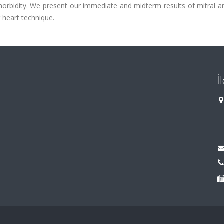
morbidity. We present our immediate and midterm results of mitral a
 heart technique.
İ