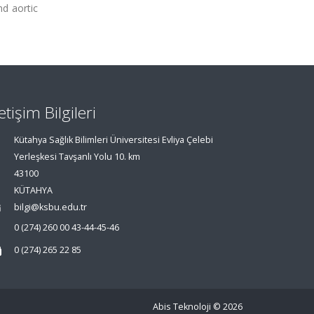
nd aortic
letişim Bilgileri
Kütahya Sağlık Bilimleri Üniversitesi Evliya Çelebi
Yerleşkesi Tavşanlı Yolu 10. km
43100
KÜTAHYA
bilgi@ksbu.edu.tr
0 (274) 260 00 43-44-45-46
0 (274) 265 22 85
Abis Teknoloji
© 2026