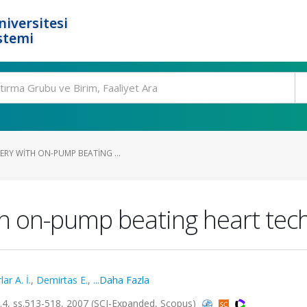
niversitesi
stemi
ERY WITH ON-PUMP BEATING ...
th on-pump beating heart tec
lar A. İ.
,
Demirtas E.
,
...Daha Fazla
, ss.513-518, 2007 (SCI-Expanded, Scopus)