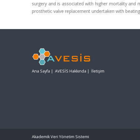
surgery and is associated with higher mortality and 
prosthetic valve replacement undertaken with beating
Ana Sayfa
|
AVESİS Hakkında
|
İletişim
Akademik Veri Yönetim Sistemi