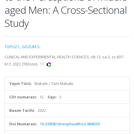
aged Men: A Cross-Sectional
Study
TOPUZ İ.
,
GÖZÜM S.
CLINICAL AND EXPERIMENTAL HEALTH SCIENCES, cilt.12, sa.3, ss.607-
617, 2022 (TRDizin)
Yayın Türü:
Makale / Tam Makale
Cilt numarası:
12
Sayı:
3
Basım Tarihi:
2022
Doi Numarası:
10.33808/clinexphealthsci.984039