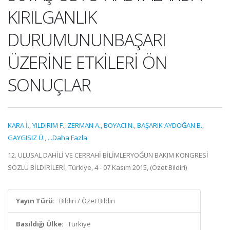
KIRILGANLIK
DURUMUNUNBAŞARI
ÜZERİNE ETKİLERİ ÖN
SONUÇLAR
KARA İ.
,
YILDIRIM F.
,
ZERMAN A.
,
BOYACI N.
,
BAŞARIK AYDOĞAN B.
,
GAYGISIZ Ü.
,
...Daha Fazla
12. ULUSAL DAHİLİ VE CERRAHİ BİLİMLERYOĞUN BAKIM KONGRESİ
SÖZLÜ BİLDİRİLERİ, Türkiye, 4 - 07 Kasım 2015, (Özet Bildiri)
Yayın Türü:
Bildiri / Özet Bildiri
Basıldığı Ülke:
Türkiye