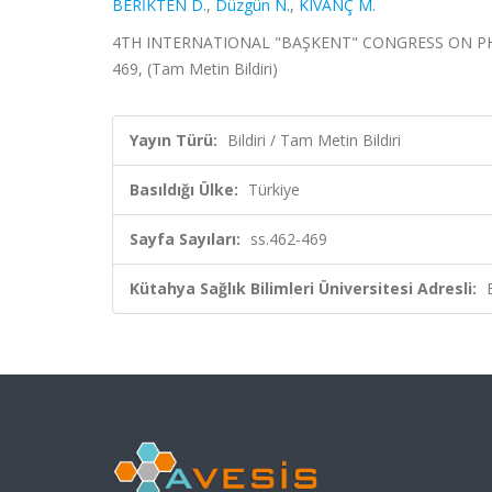
BERİKTEN D.
,
Düzgün N.
,
KIVANÇ M.
4TH INTERNATIONAL "BAŞKENT" CONGRESS ON PHYSI
469, (Tam Metin Bildiri)
Yayın Türü:
Bildiri / Tam Metin Bildiri
Basıldığı Ülke:
Türkiye
Sayfa Sayıları:
ss.462-469
Kütahya Sağlık Bilimleri Üniversitesi Adresli: