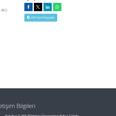
.462-
Atıf İçin Kopyala
letişim Bilgileri
Kütahya Sağlık Bilimleri Üniversitesi Evliya Çelebi