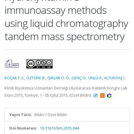
immunoassay methods
using liquid chromatography
tandem mass spectrometry
KOÇAK F. E.
,
ÖZTÜRK B.
,
IŞIKLAR Ö. Ö.
,
GENÇ Ö.
,
ÜNLÜ A.
,
ALTUNTAŞ İ.
Klinik Biyokimya Uzmanları Derneği Uluslararası Katılımlı Kongre Lab
Expo 2015, Türkiye, 1 - 05 Eylül 2015, (Özet Bildiri)
Yayın Türü:
Bildiri / Özet Bildiri
Doi Numarası:
10.11613/bm.2015.044