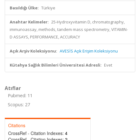
Basıldığı Ülke:
Türkiye
Anahtar Kelimeler:
25-Hydroxyvitamin D, chromatography,
immunoassay, methods, tandem mass spectrometry, VITAMIN-
D ASSAYS, PERFORMANCE, ACCURACY
Açık Arşiv Koleksiyonu:
AVESİS Açık Erişim Koleksiyonu
Kütahya Sağlık Bilimleri Üniversitesi Adresli:
Evet
Atıflar
Pubmed: 11
Scopus: 27
Citations
CrossRef - Citation Indexes:
4
CrossRef - Citation Indexes:
2