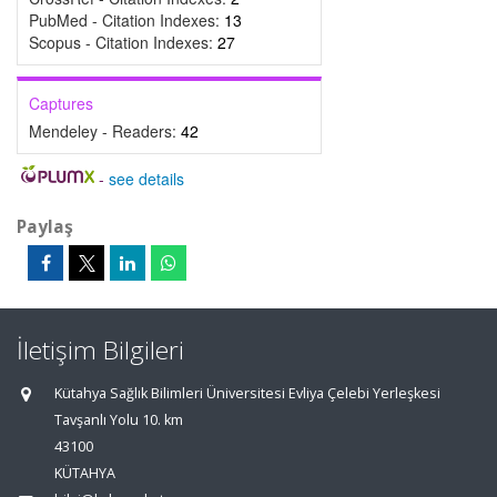
PubMed - Citation Indexes:
13
Scopus - Citation Indexes:
27
Captures
Mendeley - Readers:
42
-
see details
Paylaş
İletişim Bilgileri
Kütahya Sağlık Bilimleri Üniversitesi Evliya Çelebi Yerleşkesi
Tavşanlı Yolu 10. km
43100
KÜTAHYA