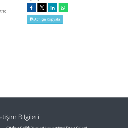
tric
Atıf İçin Kopyala
letişim Bilgileri
Kütahya Sağlık Bilimleri Üniversitesi Evliya Çelebi