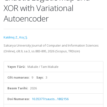
XOR with Variational
Autoencoder
Katılmış Z.
,
Koç Ş.
Sakarya University Journal of Computer and Information Sciences
(Online), cilt.9, sa.3, ss.883-895, 2026 (Scopus, TRDizin)
Yayın Türü:
Makale / Tam Makale
Cilt numarası:
9
Sayı:
3
Basım Tarihi:
2026
Doi Numarası:
10.35377/saucis...1802156