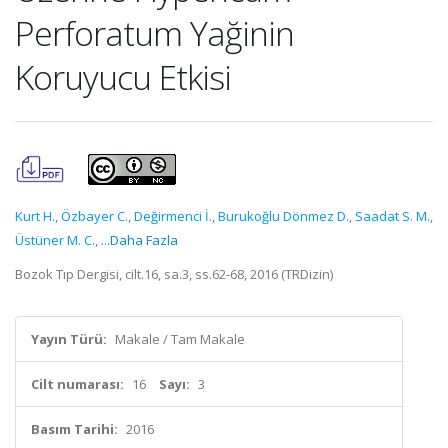
Perforatum Yağinin
Koruyucu Etkisi
Kurt H.
,
Özbayer C.
,
Değirmenci İ.
,
Burukoğlu Dönmez D.
,
Saadat S. M.
,
Üstüner M. C.
,
...Daha Fazla
Bozok Tıp Dergisi, cilt.16, sa.3, ss.62-68, 2016 (TRDizin)
Yayın Türü:
Makale / Tam Makale
Cilt numarası:
16
Sayı:
3
Basım Tarihi:
2016