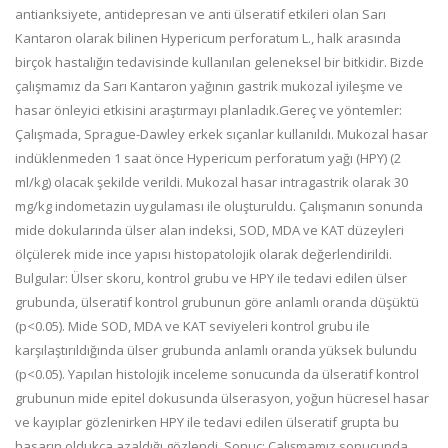
antianksiyete, antidepresan ve anti ülseratif etkileri olan Sarı
Kantaron olarak bilinen Hypericum perforatum L., halk arasında
birçok hastalığın tedavisinde kullanılan geleneksel bir bitkidir. Bizde
çalışmamız da Sarı Kantaron yağının gastrik mukozal iyileşme ve
hasar önleyici etkisini araştırmayı planladık.Gereç ve yöntemler:
Çalışmada, Sprague-Dawley erkek sıçanlar kullanıldı. Mukozal hasar
indüklenmeden 1 saat önce Hypericum perforatum yağı (HPY) (2
ml/kg) olacak şekilde verildi. Mukozal hasar intragastrik olarak 30
mg/kg indometazin uygulaması ile oluşturuldu. Çalışmanın sonunda
mide dokularında ülser alan indeksi, SOD, MDA ve KAT düzeyleri
ölçülerek mide ince yapısı histopatolojik olarak değerlendirildi.
Bulgular: Ülser skoru, kontrol grubu ve HPY ile tedavi edilen ülser
grubunda, ülseratif kontrol grubunun göre anlamlı oranda düşüktü
(p<0.05). Mide SOD, MDA ve KAT seviyeleri kontrol grubu ile
karşılaştırıldığında ülser grubunda anlamlı oranda yüksek bulundu
(p<0.05). Yapılan histolojik inceleme sonucunda da ülseratif kontrol
grubunun mide epitel dokusunda ülserasyon, yoğun hücresel hasar
ve kayıplar gözlenirken HPY ile tedavi edilen ülseratif grupta bu
hasarın oldukça azaldığı gözlendi. Sonuç: Çalışmamız sonucunda