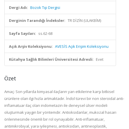
Dergi Adı:
Bozok Tıp Dergisi
Derginin Tarandığı İndeksler:
TR DİZİN (ULAKBİM)
Sayfa Sayıları:
ss.62-68
Açık Arşiv Koleksiyonu:
AVESİS Açık Erişim Koleksiyonu
Kütahya Sağlık Bilimleri Üniversitesi Adresli:
Evet
Özet
Amaç: Son yıllarda kimyasal ilaçların yan etkilerine karşı bitkisel
ürünlere olan ilgi hızla artmaktadır. İndol türevi bir non steroidal anti-
inflamatuar ilaç olan indometazin ile deneysel ülser modeli
oluşturmak yaygın bir yöntemdir. Antioksidanlar, mukozal hasarı
önlenmesinde önemli bir rol oynayabilir. Anti-inflamatuar,
antimikrobiyal, yara iyileşmesi, antioksidan, antineoplastik,