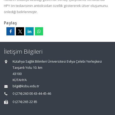
HPY ön tedavisinin antioksidan özellik göstererek ülser oluşumunu
önlediği belirlenmiştir.
Paylaş
İletişim Bilgileri
Kütahya Sağlık Bilimleri Üniversitesi Evliya Çelebi Yerleşkesi
Tavşanlı Yolu 10. km
43100
KÜTAHYA
bilgi@ksbu.edu.tr
0 (274) 260 00 43-44-45-46
0 (274) 265 22 85