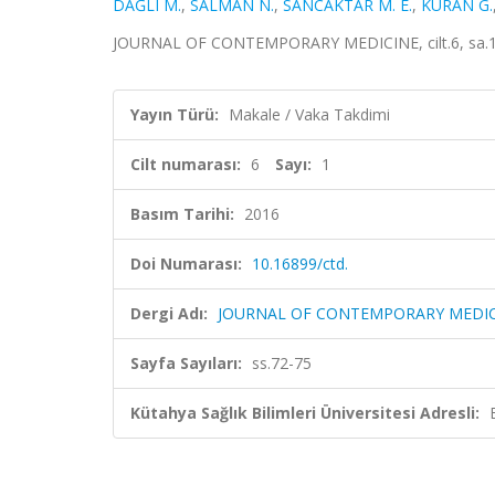
DAĞLI M.
,
SALMAN N.
,
SANCAKTAR M. E.
,
KURAN G.
JOURNAL OF CONTEMPORARY MEDICINE, cilt.6, sa.1, 
Yayın Türü:
Makale / Vaka Takdimi
Cilt numarası:
6
Sayı:
1
Basım Tarihi:
2016
Doi Numarası:
10.16899/ctd.
Dergi Adı:
JOURNAL OF CONTEMPORARY MEDI
Sayfa Sayıları:
ss.72-75
Kütahya Sağlık Bilimleri Üniversitesi Adresli: