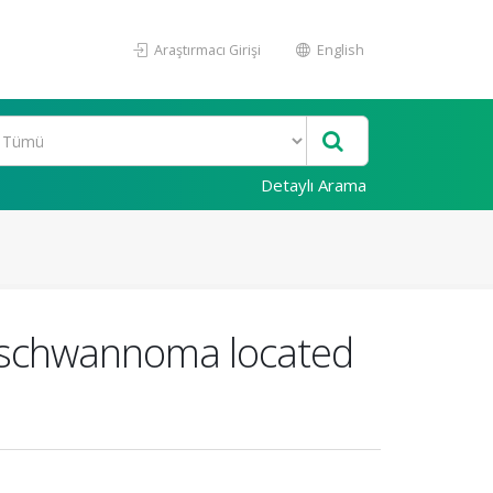
Araştırmacı Girişi
English
Detaylı Arama
e schwannoma located