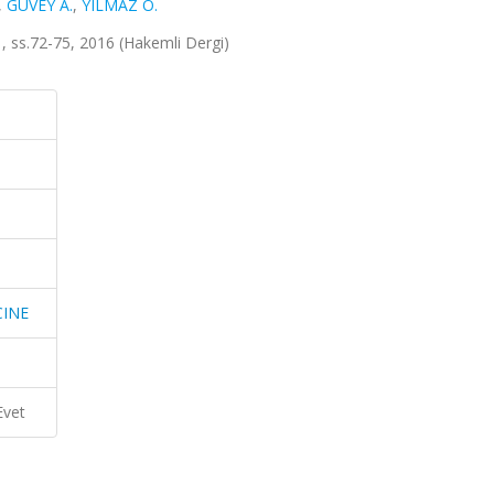
,
GÜVEY A.
,
YILMAZ O.
ss.72-75, 2016 (Hakemli Dergi)
CINE
Evet