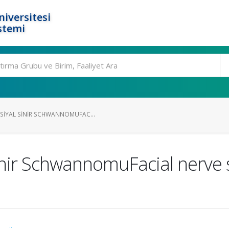
niversitesi
stemi
SIYAL SINIR SCHWANNOMUFAC...
Sinir SchwannomuFacial nerv