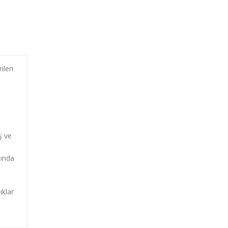
ileri
n
ş ve
sında
ıklar