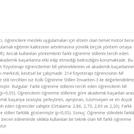
ı, öğrencilere mesleki uygulamaları için elzem olan temel motor becer
gulamalı eğitimin kalitesinin artırılmasına yönelik birçok yöntem ortaya
). Ancak kullanılan yöntemlerin farklı öğrenme stillerini tercih eden
kademik başarılarına etki edip etmediği belirsizliğini korumaktadır. Bu
en fizyoterapi öğrencilerinin Mİ yeteneklerinin ve akademik başarılarını
 merkezli, kesitsel bir çalışmadır. 214 fizyoterapi öğrencisinin Mİ
ili tercihleri ise Kolb Öğrenme Stilleri Envanteri-3 ile değerlendirilmi
ştır. Bulgular: Farklı öğrenme stillerini tercih eden öğrencilerin Mİ
 (p>0,05). Öğrencilerin öğrenme stillerine göre akademik başarıları ara
ik başarıya sırasıyla; yerleştiren, ayrıştıran, özümseyen ve en düşük
h eden öğrenciler sahiptir (Ortalama: 2,86, 2,73, 2,65 ve 2,20). Farklı
illeri farklılık göstermiştir (p<0,05). Sonuç: Öğrenme stilindeki farklıl
beceri ediniminde sıklıkla kullanılan bir teknik olan MI farklı öğrenme
tür.