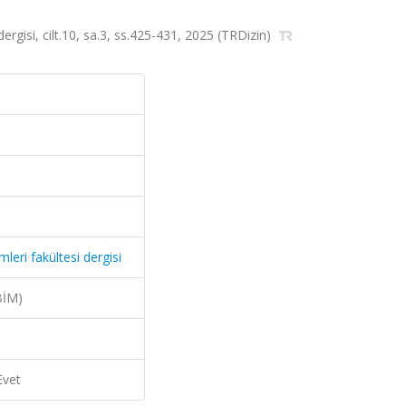
 dergisi, cilt.10, sa.3, ss.425-431, 2025 (TRDizin)
mleri fakültesi dergisi
BİM)
Evet