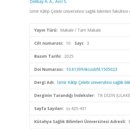
Delibay A. A.
,
Avci S.
İzmir Kâtip Çelebi üniversitesi sağlık bilimleri fakültesi
Yayın Türü:
Makale / Tam Makale
Cilt numarası:
10
Sayı:
3
Basım Tarihi:
2025
Doi Numarası:
10.61399/ikcusbfd.1505023
Dergi Adı:
İzmir Kâtip Çelebi üniversitesi sağlık bili
Derginin Tarandığı İndeksler:
TR DİZİN (ULAK
Sayfa Sayıları:
ss.425-431
Kütahya Sağlık Bilimleri Üniversitesi Adresli: