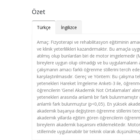
Özet
Türkçe
İngilizce
Amaç: Fizyoterapi ve rehabilitasyon eğitiminin amac
ve klinik yeterlilikleri kazandırmaktır. Bu amaçla uy
atılmış olup bunlardan biri de motor imgelemedir (Mİ
bireylere uygun olup olmadığı ve bu uygulamaların a
çalışmanın amacı farklı öğrenme stillerini tercih ed
karşılaştırılmasıdır. Gereç ve Yöntem: Bu çalışma tek
yetenekleri Hareket İmgeleme Anketi-3 ile, öğrenme st
öğrencilerin ‘Genel Akademik Not Ortalamaları’ alınmı
yetenekleri arasında anlamlı bir fark bulunmamıştır
anlamlı fark bulunmuştur (p<0,05). En yüksek akadem
akademik başarıya değiştiren öğrenme stillerini terci
akademik yıllarda eğitim gören öğrencilerin öğrenme st
bireylerin akademik başarısını etkilemektedir. Motor 
stillerinde uygulanabilir bir teknik olarak düşünülmüş