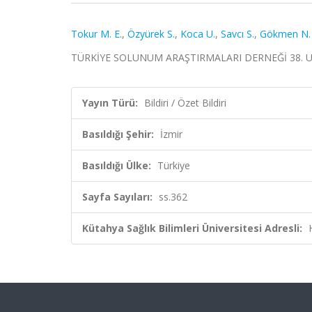
Tokur M. E.
,
Özyürek S.
,
Koca U.
,
Savcı S.
,
Gökmen N.
TÜRKİYE SOLUNUM ARAŞTIRMALARI DERNEĞİ 38. ULUSAL 
Yayın Türü:
Bildiri / Özet Bildiri
Basıldığı Şehir:
İzmir
Basıldığı Ülke:
Türkiye
Sayfa Sayıları:
ss.362
Kütahya Sağlık Bilimleri Üniversitesi Adresli: