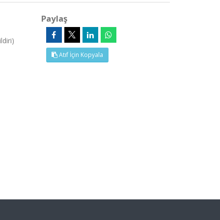
Paylaş
diri)
Atıf İçin Kopyala