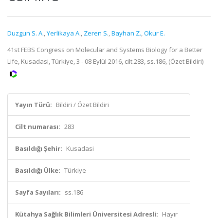
Duzgun S. A.
,
Yerlikaya A.
,
Zeren S.
,
Bayhan Z.
,
Okur E.
41st FEBS Congress on Molecular and Systems Biology for a Better
Life, Kusadasi, Türkiye, 3 - 08 Eylül 2016, cilt.283, ss.186, (Özet Bildiri)
Yayın Türü:
Bildiri / Özet Bildiri
Cilt numarası:
283
Basıldığı Şehir:
Kusadasi
Basıldığı Ülke:
Türkiye
Sayfa Sayıları:
ss.186
Kütahya Sağlık Bilimleri Üniversitesi Adresli:
Hayır