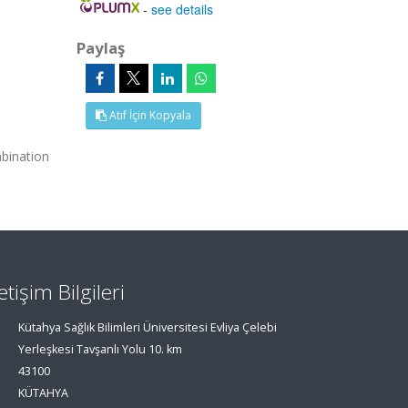
-
see details
Paylaş
Atıf İçin Kopyala
mbination
letişim Bilgileri
Kütahya Sağlık Bilimleri Üniversitesi Evliya Çelebi
Yerleşkesi Tavşanlı Yolu 10. km
43100
KÜTAHYA