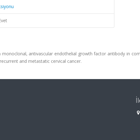
ksiyonu
Evet
a monoclonal, antivascular endothelial growth factor antibody in co
recurrent and metastatic cervical cancer.
İ