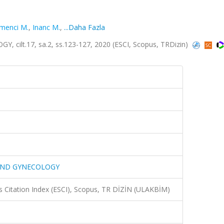
menci M.
,
Inanc M.
,
...Daha Fazla
lt.17, sa.2, ss.123-127, 2020 (ESCI, Scopus, TRDizin)
 AND GYNECOLOGY
 Citation Index (ESCI), Scopus, TR DİZİN (ULAKBİM)