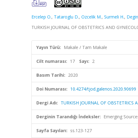
Ercelep O.
,
Tataroglu D.
,
Ozcelik M.
,
Surmeli H.
,
Degir
TURKISH JOURNAL OF OBSTETRICS AND GYNECOLOGY, ci
Yayın Türü:
Makale / Tam Makale
Cilt numarası:
17
Sayı:
2
Basım Tarihi:
2020
Doi Numarası:
10.4274/tjod.galenos.2020.90699
Dergi Adı:
TURKISH JOURNAL OF OBSTETRICS
Derginin Tarandığı İndeksler:
Emerging Sources
Sayfa Sayıları:
ss.123-127