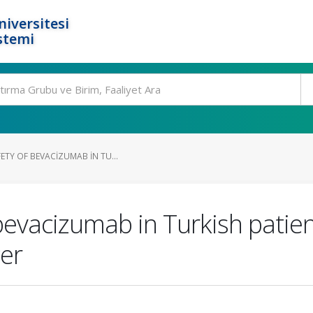
niversitesi
stemi
ETY OF BEVACIZUMAB IN TU...
 bevacizumab in Turkish patie
cer