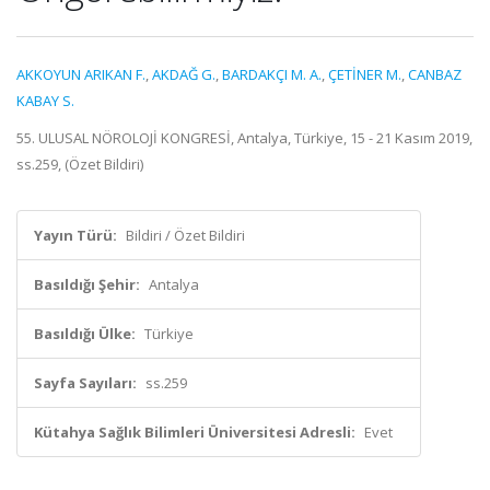
AKKOYUN ARIKAN F.
,
AKDAĞ G.
,
BARDAKÇI M. A.
,
ÇETİNER M.
,
CANBAZ
KABAY S.
55. ULUSAL NÖROLOJİ KONGRESİ, Antalya, Türkiye, 15 - 21 Kasım 2019,
ss.259, (Özet Bildiri)
Yayın Türü:
Bildiri / Özet Bildiri
Basıldığı Şehir:
Antalya
Basıldığı Ülke:
Türkiye
Sayfa Sayıları:
ss.259
Kütahya Sağlık Bilimleri Üniversitesi Adresli:
Evet