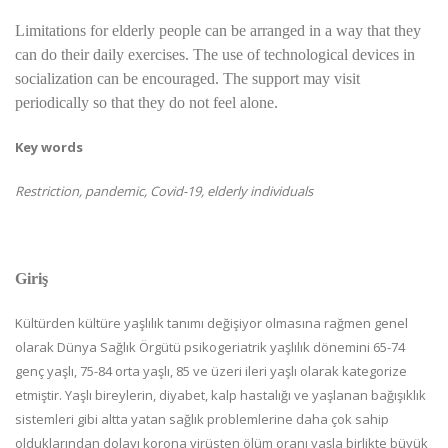
Limitations for elderly people can be arranged in a way that they
can do their daily exercises. The use of technological devices in
socialization can be encouraged. The support may visit
periodically so that they do not feel alone.
Key words
Restriction, pandemic, Covid-19, elderly individuals
Giriş
Kültürden kültüre yaşlılık tanımı değişiyor olmasına rağmen genel
olarak Dünya Sağlık Örgütü psikogeriatrik yaşlılık dönemini 65-74
genç yaşlı, 75-84 orta yaşlı, 85 ve üzeri ileri yaşlı olarak kategorize
etmiştir. Yaşlı bireylerin, diyabet, kalp hastalığı ve yaşlanan bağışıklık
sistemleri gibi altta yatan sağlık problemlerine daha çok sahip
olduklarından dolayı korona virüsten ölüm oranı yaşla birlikte büyük