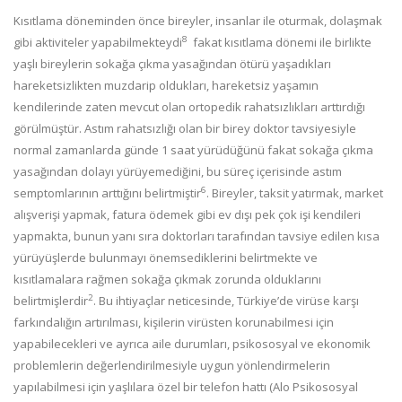
Kısıtlama döneminden önce bireyler, insanlar ile oturmak, dolaşmak
8
gibi aktiviteler yapabilmekteydi
fakat kısıtlama dönemi ile birlikte
yaşlı bireylerin sokağa çıkma yasağından ötürü yaşadıkları
hareketsizlikten muzdarip oldukları, hareketsiz yaşamın
kendilerinde zaten mevcut olan ortopedik rahatsızlıkları arttırdığı
görülmüştür. Astım rahatsızlığı olan bir birey doktor tavsiyesiyle
normal zamanlarda günde 1 saat yürüdüğünü fakat sokağa çıkma
yasağından dolayı yürüyemediğini, bu süreç içerisinde astım
6
semptomlarının arttığını belirtmiştir
. Bireyler, taksit yatırmak, market
alışverişi yapmak, fatura ödemek gibi ev dışı pek çok işi kendileri
yapmakta, bunun yanı sıra doktorları tarafından tavsiye edilen kısa
yürüyüşlerde bulunmayı önemsediklerini belirtmekte ve
kısıtlamalara rağmen sokağa çıkmak zorunda olduklarını
2
belirtmişlerdir
. Bu ihtiyaçlar neticesinde, Türkiye’de virüse karşı
farkındalığın artırılması, kişilerin virüsten korunabilmesi için
yapabilecekleri ve ayrıca aile durumları, psikososyal ve ekonomik
problemlerin değerlendirilmesiyle uygun yönlendirmelerin
yapılabilmesi için yaşlılara özel bir telefon hattı (Alo Psikososyal