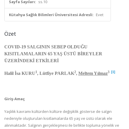
Sayfa Sayıları:
ss.10
Kütahya Sağlık Bilimleri Üniversitesi Adresli:
Evet
Özet
COVID-19 SALGININ SEBEP OLDUĞU
KISITLAMALARIN 65 YAŞ ÜSTÜ BİREYLER
ÜZERİNDEKİ ETKİLERİ
1
2
3
[1]
Halil İsa KURU
, Lütfiye PARLAK
,
Meltem Yılmaz
Giriş-Amaç
Yaşlılık kavramı kültürden kültüre değişiklik gösterse de salgın
nedeniyle oluşturulan kısıtlamalarda 65 yaş ve üstü olarak ele
alınmaktadır. Salgının gerçekleşmesi ile birlikte topluma yönelik ve