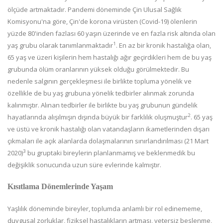
ölçüde artmaktadır. Pandemi döneminde Çin Ulusal Sağlık
Komisyonu'na göre, Çin'de korona virüsten (Covid-19) ölenlerin
yüzde 80'inden fazlası 60 yaşın üzerinde ve en fazla risk altında olan
1
yaş grubu olarak tanımlanmaktadır
. En az bir kronik hastalığa olan,
65 yaş ve üzeri kişilerin hem hastalığı ağır geçirdikleri hem de bu yaş
grubunda ölüm oranlarının yüksek olduğu görülmektedir. Bu
nedenle salgının gerçekleşmesi ile birlikte topluma yönelik ve
özellikle de bu yaş grubuna yönelik tedbirler alınmak zorunda
kalınmıştır. Alınan tedbirler ile birlikte bu yaş grubunun gündelik
2
hayatlarında alışılmışın dışında büyük bir farklılık oluşmuştur
. 65 yaş
ve üstü ve kronik hastalığı olan vatandaşların ikametlerinden dışarı
çıkmaları ile açık alanlarda dolaşmalarının sınırlandırılması (21 Mart
3
2020)
bu gruptaki bireylerin planlanmamış ve beklenmedik bu
değişiklik sonucunda uzun süre evlerinde kalmıştır.
Kısıtlama Dönemlerinde Yaşam
Yaşlılık döneminde bireyler, toplumda anlamlı bir rol edinememe,
duygusal zorluklar, fiziksel hastalıkların artması, yetersiz beslenme,