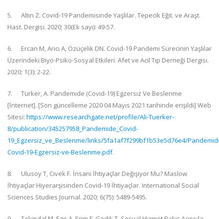
5.
Altın Z. Covid-19 Pandemisinde Yaşlılar. Tepecik Eğit. ve Araşt.
Hast. Dergisi. 2020; 30(Ek sayı): 49-57.
6.
Ercan M, Arıcı A, Özüçelik DN. Covid-19 Pandemi Sürecinin Yaşlılar
Üzerindeki Biyo-Psiko-Sosyal Etkileri. Afet ve Acil Tıp Derneği Dergisi.
2020; 1(3): 2-22.
7.
Türker, A. Pandemıde (Covıd-19) Egzersız Ve Beslenme
[İnternet]. [Son güncelleme 2020 04 Mayıs 2021 tarihinde erişildi] Web
Sitesi:
https://www.researchgate.net/profile/Ali-Tuerker-
8/publication/345257958_Pandemide_Covid-
19_Egzersiz_ve_Beslenme/links/5fa1af7f299bf1b53e5d76e4/Pandemid
Covid-19-Egzersiz-ve-Beslenme.pdf
.
8.
Ulusoy T, Civek F. İnsani İhtiyaçlar Değişiyor Mu? Maslow
İhtiyaçlar Hiyerarşisinden Covid-19 İhtiyaçlar. International Social
Sciences Studies Journal. 2020; 6(75): 5489-5495.
9.
Tekindal M, Ege A, Erim F, Gedik T. Sosyal Hizmet Bakış Açısıyla