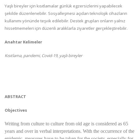
Yaşlı bireyler için kısıtlamalar günlük egzersizlerini yapabilecek
şekilde düzenlenebilir. Sosyalleşmesi açıdan teknolojik cihazların
kullanımı yönünde teşvik edilebilir. Destek grupları onların yalnız
hissetmemeleri için düzenli aralıklarla ziyaretler gerçekleştirebilir.
Anahtar Kelimeler
Kısıtlama, pandemi, Covid-19, yaşlı bireyler
ABSTRACT
Objectives
Writing from culture to culture from old age is considered as 65
years and over in verbal interpretations. With the occurrence of the
epidemic, measures have to be taken for the society, especially for