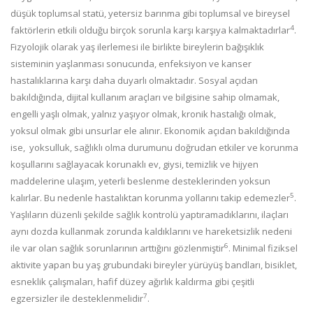
düşük toplumsal statü, yetersiz barınma gibi toplumsal ve bireysel
4
faktörlerin etkili olduğu birçok sorunla karşı karşıya kalmaktadırlar
.
Fizyolojik olarak yaş ilerlemesi ile birlikte bireylerin bağışıklık
sisteminin yaşlanması sonucunda, enfeksiyon ve kanser
hastalıklarına karşı daha duyarlı olmaktadır. Sosyal açıdan
bakıldığında, dijital kullanım araçları ve bilgisine sahip olmamak,
engelli yaşlı olmak, yalnız yaşıyor olmak, kronik hastalığı olmak,
yoksul olmak gibi unsurlar ele alınır. Ekonomik açıdan bakıldığında
ise, yoksulluk, sağlıklı olma durumunu doğrudan etkiler ve korunma
koşullarını sağlayacak korunaklı ev, giysi, temizlik ve hijyen
maddelerine ulaşım, yeterli beslenme desteklerinden yoksun
5
kalırlar. Bu nedenle hastalıktan korunma yollarını takip edemezler
.
Yaşlıların düzenli şekilde sağlık kontrolü yaptıramadıklarını, ilaçları
aynı dozda kullanmak zorunda kaldıklarını ve hareketsizlik nedeni
6
ile var olan sağlık sorunlarının arttığını gözlenmiştir
. Minimal fiziksel
aktivite yapan bu yaş grubundaki bireyler yürüyüş bandları, bisiklet,
esneklik çalışmaları, hafif düzey ağırlık kaldırma gibi çeşitli
7
egzersizler ile desteklenmelidir
.