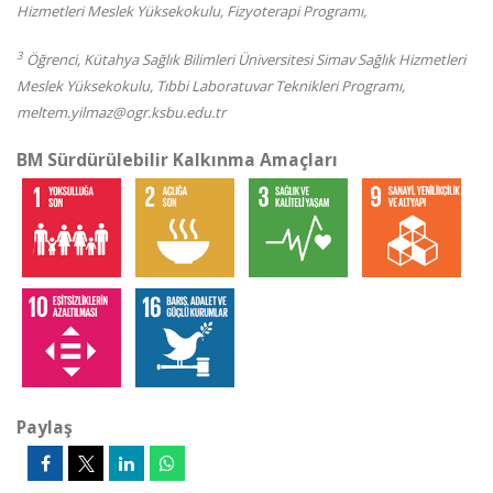
Hizmetleri Meslek Yüksekokulu, Fizyoterapi Programı,
3
Öğrenci, Kütahya Sağlık Bilimleri Üniversitesi Simav Sağlık Hizmetleri
Meslek Yüksekokulu, Tıbbi Laboratuvar Teknikleri Programı,
meltem.yilmaz@ogr.ksbu.edu.tr
BM Sürdürülebilir Kalkınma Amaçları
Paylaş