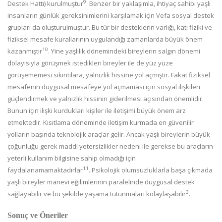
9
Destek Hattı) kurulmuştur
. Benzer bir yaklaşımla, ihtiyaç sahibi yaşlı
insanların günlük gereksinimlerini karşılamak için Vefa sosyal destek
grupları da oluşturulmuştur. Bu tür bir desteklerin varlığı, katı fiziki ve
fiziksel mesafe kurallarının uygulandığı zamanlarda büyük önem
10
kazanmıştır
. Yine yaşlılık dönemindeki bireylerin salgın dönemi
dolayısıyla görüşmek istedikleri bireyler ile de yüz yüze
görüşememesi sıkıntılara, yalnızlık hissine yol açmıştır. Fakat fiziksel
mesafenin duygusal mesafeye yol açmaması için sosyal ilişkileri
güçlendirmek ve yalnızlık hissinin giderilmesi açısından önemlidir.
Bunun için ilişki kurdukları kişiler ile iletişimi büyük önem arz
etmektedir. Kısıtlama döneminde iletişim kurmada en güvenilir
yolların başında teknolojik araçlar gelir. Ancak yaşlı bireylerin büyük
çoğunluğu gerek maddi yetersizlikler nedeni ile gerekse bu araçların
yeterli kullanım bilgisine sahip olmadığı için
11
faydalanamamaktadırlar
. Psikolojik olumsuzluklarla başa çıkmada
yaşlı bireyler manevi eğilimlerinin paralelinde duygusal destek
3
sağlayabilir ve bu şekilde yaşama tutunmaları kolaylaşabilir
.
Sonuç ve Öneriler