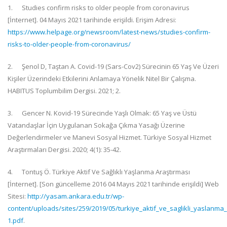
1.
Studies confirm risks to older people from coronavirus
[İnternet]. 04 Mayıs 2021 tarihinde erişildi. Erişim Adresi:
https://www.helpage.org/newsroom/latest-news/studies-confirm-
risks-to-older-people-from-coronavirus/
2.
Şenol D, Taştan A. Covid-19 (Sars-Cov2) Sürecinin 65 Yaş Ve Üzeri
Kişiler Üzerindeki Etkilerini Anlamaya Yönelik Nitel Bir Çalışma.
HABITUS Toplumbilim Dergisi. 2021; 2.
3.
Gencer N. Kovid-19 Sürecinde Yaşlı Olmak: 65 Yaş ve Üstü
Vatandaşlar İçin Uygulanan Sokağa Çıkma Yasağı Üzerine
Değerlendirmeler ve Manevi Sosyal Hizmet. Türkiye Sosyal Hizmet
Araştırmaları Dergisi. 2020; 4(1): 35-42.
4.
Tontuş Ö. Türkiye Aktif Ve Sağlıklı Yaşlanma Araştırması
[İnternet]. [Son güncelleme 2016 04 Mayıs 2021 tarihinde erişildi] Web
Sitesi:
http://yasam.ankara.edu.tr/wp-
content/uploads/sites/259/2019/05/turkiye_aktif_ve_saglikli_yaslanma_
1.pdf
.