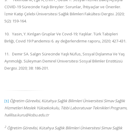
COVID-19 Sürecinde Yaşlı Bireyler: Sorunlar, İhtiyaçlar ve Öneriler.
İzmir Katip Çelebi Üniversitesi Sağlık Bilimleri Fakültesi Dergisi. 2020;
5(2): 159-164.
10.
Yasin, Y. Kırılgan Gruplar Ve Covıd-19; Yaşlılar. Türk Tabipleri
Birliği, Covid 19 Pandemisi 6. ay değerlendirme raporu, 2020; 427-431.
11.
Demir SA. Salgın Sürecinde Yaşlı Nüfus, Sosyal Dışlanma Ve Yaş
Ayrımcılığı. Süleyman Demirel Üniversitesi Sosyal Bilimler Enstitüsü
Dergisi. 2020; 38: 186-201.
Öğretim Görevlisi, Kütahya Sağlık Bilimleri Üniversitesi Simav Sağlık
[1]
Hizmetleri Meslek Yüksekokulu, Tıbbi Laboratuvar Teknikleri Programı,
halilisa.kuru@ksbu.edu.tr
2
Öğretim Görevlisi, Kütahya Sağlık Bilimleri Üniversitesi Simav Sağlık