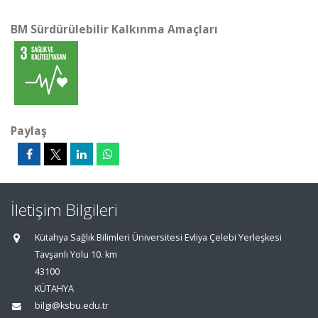
BM Sürdürülebilir Kalkınma Amaçları
Paylaş
İletişim Bilgileri
Kütahya Sağlık Bilimleri Üniversitesi Evliya Çelebi Yerleşkesi
Tavşanlı Yolu 10. km
43100
KÜTAHYA
bilgi@ksbu.edu.tr