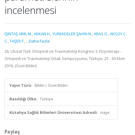
incelenmesi
IŞINTAŞ ARIK M.
,
AKKAN H.
,
YÜREKDELER ŞAHİN N.
,
ARAS Ö.
,
AKSOY C.
C.
,
TAŞER F.
,
...Daha Fazla
26. Ulusal Türk Ortopedi ve Travmatoloji Kongresi 3. Fizyoterapi -
Ortopedi ve Travmatoloji Ortak Sempozyumu, Türkiye, 25 - 30 Ekim
2016, (Özet Bildiri)
Yayın Türü:
Bildiri / Özet Bildiri
Basıldığı Ülke:
Türkiye
Kütahya Sağlık Bilimleri Üniversitesi Adresli:
Hayır
Paylaş