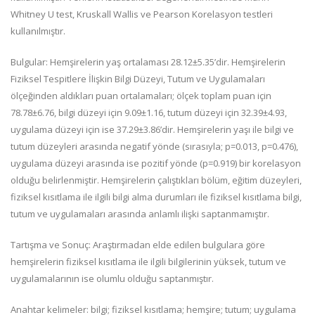
Whitney U test, Kruskall Wallis ve Pearson Korelasyon testleri
kullanılmıştır.
Bulgular: Hemşirelerin yaş ortalaması 28.12±5.35’dir. Hemşirelerin
Fiziksel Tespitlere İlişkin Bilgi Düzeyi, Tutum ve Uygulamaları
ölçeğinden aldıkları puan ortalamaları; ölçek toplam puan için
78.78±6.76, bilgi düzeyi için 9.09±1.16, tutum düzeyi için 32.39±4.93,
uygulama düzeyi için ise 37.29±3.86’dir. Hemşirelerin yaşı ile bilgi ve
tutum düzeyleri arasında negatif yönde (sırasıyla; p=0.013, p=0.476),
uygulama düzeyi arasında ise pozitif yönde (p=0.919) bir korelasyon
olduğu belirlenmiştir. Hemşirelerin çalıştıkları bölüm, eğitim düzeyleri,
fiziksel kısıtlama ile ilgili bilgi alma durumları ile fiziksel kısıtlama bilgi,
tutum ve uygulamaları arasında anlamlı ilişki saptanmamıştır.
Tartışma ve Sonuç: Araştırmadan elde edilen bulgulara göre
hemşirelerin fiziksel kısıtlama ile ilgili bilgilerinin yüksek, tutum ve
uygulamalarının ise olumlu olduğu saptanmıştır.
Anahtar kelimeler: bilgi; fiziksel kısıtlama; hemşire; tutum; uygulama