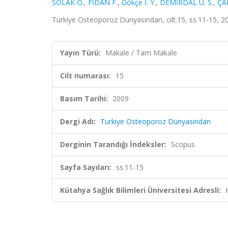
SOLAK Ö.
,
FİDAN F.
,
Gökçe İ. Y.
,
DEMİRDAL Ü. S.
,
ÇA
Turkiye Osteoporoz Dünyasindan, cilt.15, ss.11-15, 
Yayın Türü:
Makale / Tam Makale
Cilt numarası:
15
Basım Tarihi:
2009
Dergi Adı:
Turkiye Osteoporoz Dünyasindan
Derginin Tarandığı İndeksler:
Scopus
Sayfa Sayıları:
ss.11-15
Kütahya Sağlık Bilimleri Üniversitesi Adresli: