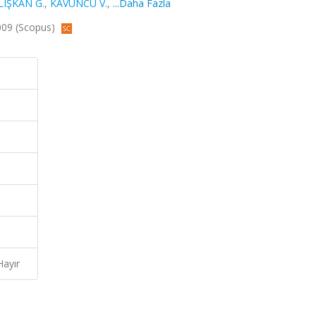
LIŞKAN G.
,
KAVUNCU V.
,
...Daha Fazla
2009 (Scopus)
Hayır