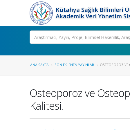
Kütahya Sağlık Bilimleri Ü
Akademik Veri Yönetim Si
Ara
ANA SAYFA
SON EKLENEN YAYINLAR
OSTEOPOROZ VE O
Osteoporoz ve Osteope
Kalitesi.