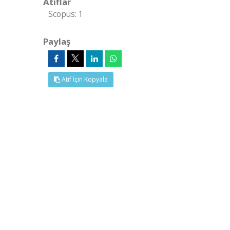
Atıflar
Scopus: 1
Paylaş
Atıf İçin Kopyala