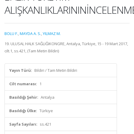
ALIŞKANLIKLARININİNCELENM
BOLU F.
,
MAYDA A. S.
,
YILMAZ M.
19. ULUSAL HALK SAĞLIĞIKONGRE, Antalya, Türkiye, 15 - 19 Mart 2017,
cilt.1, ss.421, (Tam Metin Bildiri)
Yayın Türü:
Bildiri / Tam Metin Bildiri
Cilt numarası:
1
Basıldığı Şehir:
Antalya
Basıldığı Ülke:
Türkiye
Sayfa Sayıları:
ss.421