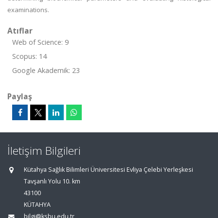
examinations.
Atıflar
Web of Science: 9
Scopus: 14
Google Akademik: 23
Paylaş
İletişim Bilgileri
Kütahya Sağlık Bilimleri Üniversitesi Evliya Çelebi Yerleşkesi
Tavşanlı Yolu 10. km
43100
KÜTAHYA
bilgi@ksbu.edu.tr