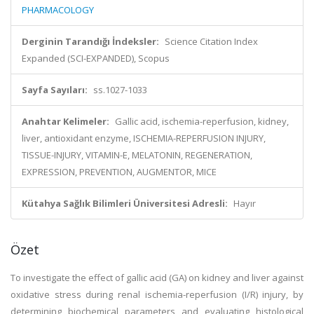
PHARMACOLOGY
Derginin Tarandığı İndeksler:
Science Citation Index
Expanded (SCI-EXPANDED), Scopus
Sayfa Sayıları:
ss.1027-1033
Anahtar Kelimeler:
Gallic acid, ischemia-reperfusion, kidney,
liver, antioxidant enzyme, ISCHEMIA-REPERFUSION INJURY,
TISSUE-INJURY, VITAMIN-E, MELATONIN, REGENERATION,
EXPRESSION, PREVENTION, AUGMENTOR, MICE
Kütahya Sağlık Bilimleri Üniversitesi Adresli:
Hayır
Özet
To investigate the effect of gallic acid (GA) on kidney and liver against
oxidative stress during renal ischemia-reperfusion (I/R) injury, by
determining biochemical parameters and evaluating histological