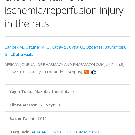
ischemia/reperfusion injury
in the rats
Canbek M.
,
Üstüner M. C.
,
Kabay Ş.
,
Uysal O.
,
Özden H.
,
Bayramoğlu
G.
,
...Daha Fazla
AFRICAN JOURNAL OF PHARMACY AND PHARMACOLOGY, cilt.5, sa.8,
ss.1027-1033, 2011 (SCI-Expanded, Scopus)
Yayın Türü:
Makale / Tam Makale
Cilt numarası:
5
Sayı:
8
Basım Tarihi:
2011
Dergi Adı:
AFRICAN JOURNAL OF PHARMACY AND