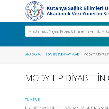
Kütahya Sağlık Bilimleri Ü
Akademik Veri Yönetim Si
Ara
ANA SAYFA
SON EKLENEN YAYINLAR
MODY TİP DİYABET
MODY TİP DİYABETİN 
TÜMER E.
DİYABETE MULTİDİSİPLİNER YAKLAŞIM, Filiz Özyiğit, 