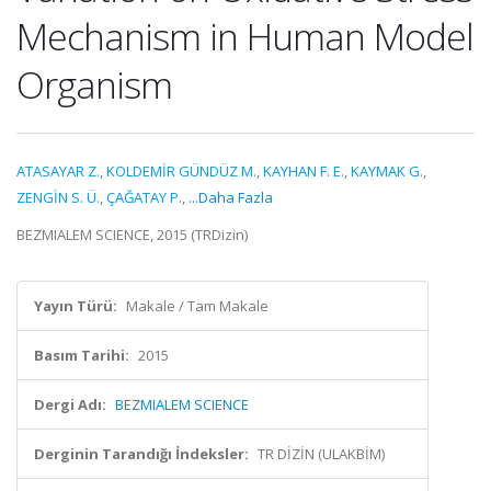
Mechanism in Human Model
Organism
ATASAYAR Z.
,
KOLDEMİR GÜNDÜZ M.
,
KAYHAN F. E.
,
KAYMAK G.
,
ZENGİN S. Ü.
,
ÇAĞATAY P.
,
...Daha Fazla
BEZMIALEM SCIENCE, 2015 (TRDizin)
Yayın Türü:
Makale / Tam Makale
Basım Tarihi:
2015
Dergi Adı:
BEZMIALEM SCIENCE
Derginin Tarandığı İndeksler:
TR DİZİN (ULAKBİM)