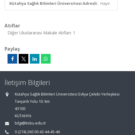
Kütahya Sağlık Bilimleri Üniversitesi Adresli:
Hayır
Atıflar
Diğer Uluslararası Makale Atıfları: 1
Paylaş
İletişim Bilgileri
Kütahya Sağlık Bilimleri Üniversitesi Evliya Çelebi Yerleşkesi
Tavşanlı Yolu 10. km
43100
KÜTAHYA
bilgi@ksbu.edu.tr
0 (274) 260 00 43-44-45-46