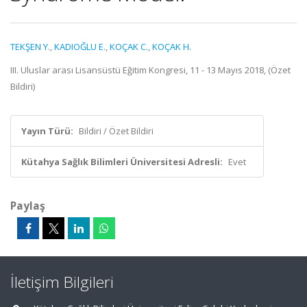
TEKŞEN Y.
,
KADIOĞLU E.
,
KOÇAK C.
,
KOÇAK H.
III. Uluslar arası Lisansüstü Eğitim Kongresi, 11 - 13 Mayıs 2018, (Özet
Bildiri)
Yayın Türü:
Bildiri / Özet Bildiri
Kütahya Sağlık Bilimleri Üniversitesi Adresli:
Evet
Paylaş
İletişim Bilgileri