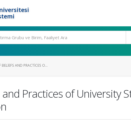
niversitesi
stemi
 BELIEFS AND PRACTICES O...
fs and Practices of University
on