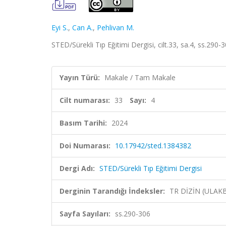
Eyi S.
,
Can A.
,
Pehlivan M.
STED/Sürekli Tıp Eğitimi Dergisi, cilt.33, sa.4, ss.290
Yayın Türü:
Makale / Tam Makale
Cilt numarası:
33
Sayı:
4
Basım Tarihi:
2024
Doi Numarası:
10.17942/sted.1384382
Dergi Adı:
STED/Sürekli Tıp Eğitimi Dergisi
Derginin Tarandığı İndeksler:
TR DİZİN (ULAK
Sayfa Sayıları:
ss.290-306