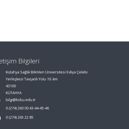
letişim Bilgileri
Kütahya Sağlık Bilimleri Üniversitesi Evliya Çelebi
Yerleşkesi Tavşanlı Yolu 10. km
43100
KÜTAHYA
bilgi@ksbu.edu.tr
0 (274) 260 00 43-44-45-46
0 (274) 265 22 85