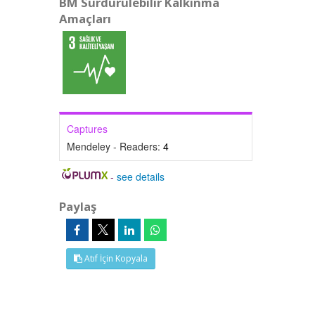
BM Sürdürülebilir Kalkınma
Amaçları
Captures
Mendeley - Readers:
4
-
see details
Paylaş
Atıf İçin Kopyala