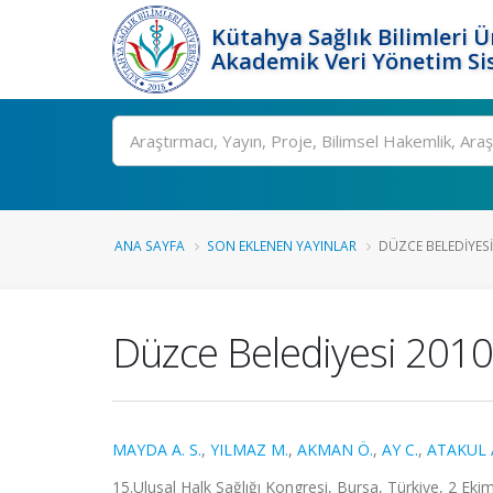
Kütahya Sağlık Bilimleri Ü
Akademik Veri Yönetim Si
Ara
ANA SAYFA
SON EKLENEN YAYINLAR
DÜZCE BELEDIYESI 
Düzce Belediyesi 2010 
MAYDA A. S.
,
YILMAZ M.
,
AKMAN Ö.
,
AY C.
,
ATAKUL 
15.Ulusal Halk Sağlığı Kongresi, Bursa, Türkiye, 2 Ekim