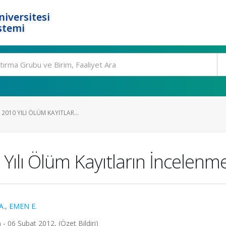
niversitesi
stemi
2010 YILI ÖLÜM KAYITLAR...
Yılı Ölüm Kayıtların İncelenm
A.
,
EMEN E.
 - 06 Şubat 2012, (Özet Bildiri)