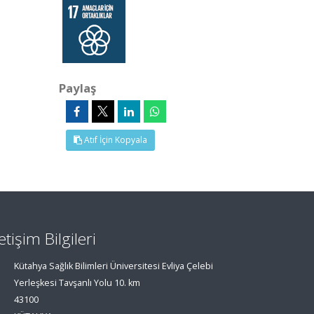
Paylaş
Atıf İçin Kopyala
letişim Bilgileri
Kütahya Sağlık Bilimleri Üniversitesi Evliya Çelebi
Yerleşkesi Tavşanlı Yolu 10. km
43100