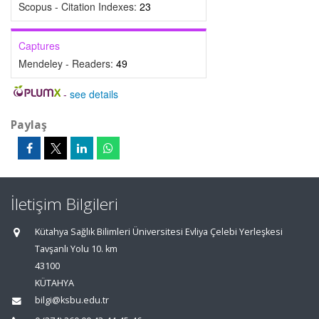
Scopus - Citation Indexes:
23
Captures
Mendeley - Readers:
49
-
see details
Paylaş
İletişim Bilgileri
Kütahya Sağlık Bilimleri Üniversitesi Evliya Çelebi Yerleşkesi
Tavşanlı Yolu 10. km
43100
KÜTAHYA
bilgi@ksbu.edu.tr