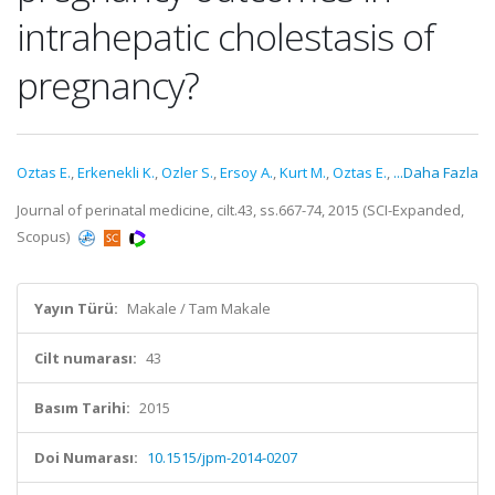
intrahepatic cholestasis of
pregnancy?
Oztas E.
,
Erkenekli K.
,
Ozler S.
,
Ersoy A.
,
Kurt M.
,
Oztas E.
,
...Daha Fazla
Journal of perinatal medicine, cilt.43, ss.667-74, 2015 (SCI-Expanded,
Scopus)
Yayın Türü:
Makale / Tam Makale
Cilt numarası:
43
Basım Tarihi:
2015
Doi Numarası:
10.1515/jpm-2014-0207