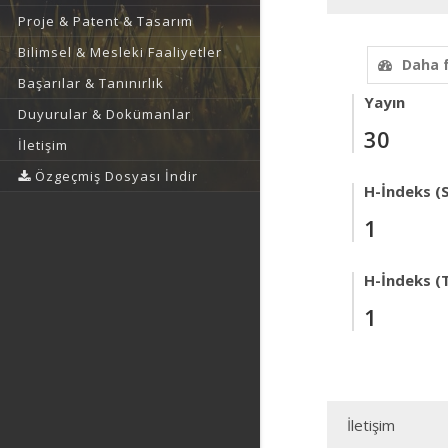
Proje & Patent & Tasarım
Bilimsel & Mesleki Faaliyetler
Daha 
Başarılar & Tanınırlık
Yayın
Duyurular & Dokümanlar
30
İletişim
Özgeçmiş Dosyası İndir
H-İndeks (
1
H-İndeks (T
1
İletişim