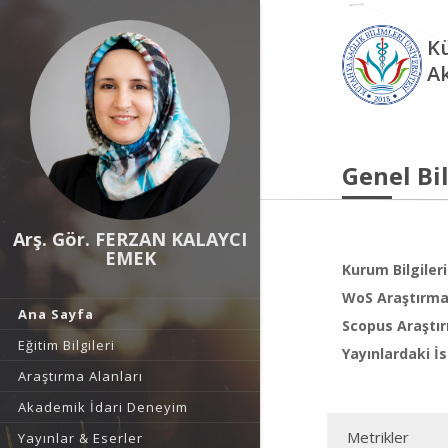
Kü
A
Genel Bil
Arş. Gör. FERZAN KALAYCI
EMEK
Kurum Bilgileri
WoS Araştırma 
Ana Sayfa
Scopus Araştır
Eğitim Bilgileri
Yayınlardaki İs
Araştırma Alanları
Akademik İdari Deneyim
Metrikler
Yayınlar & Eserler