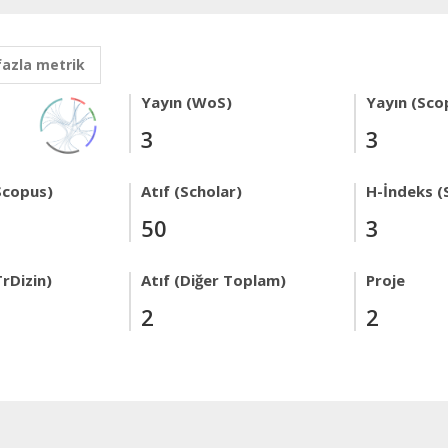
fazla metrik
Yayın (WoS)
Yayın (Sco
3
3
Scopus)
Atıf (Scholar)
H-İndeks (
50
3
rDizin)
Atıf (Diğer Toplam)
Proje
2
2