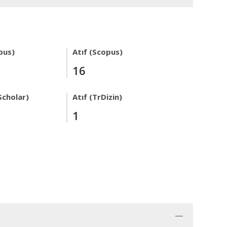
pus)
Atıf (Scopus)
16
Scholar)
Atıf (TrDizin)
1