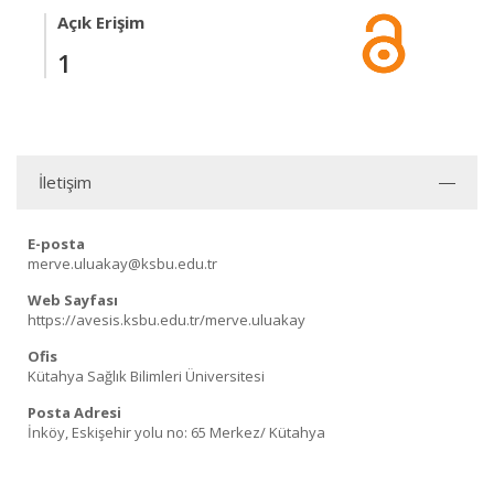
Açık Erişim
1
İletişim
E-posta
merve.uluakay@ksbu.edu.tr
Web Sayfası
https://avesis.ksbu.edu.tr/merve.uluakay
Ofis
Kütahya Sağlık Bilimleri Üniversitesi
Posta Adresi
İnköy, Eskişehir yolu no: 65 Merkez/ Kütahya